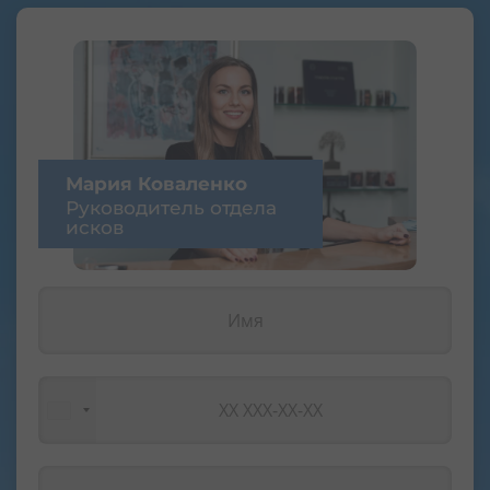
Мария Коваленко
Руководитель отдела
исков