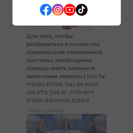
Наша команда
Мы в прессе
Контакты
Для того, чтобы
разбираться в тонкостях
израильской пенсионной
системы, необходимо
хорошо знать законы и
налоговые нюансы | על מנת
להבין את נבכי מערכת הפנסיה
הישראלית, יש צורך בידע טוב
בחוקים ובניואנסים המסים
Читать дальше