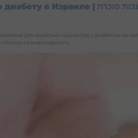
Инвалидность по диабету в Израиле | כות סוכרת
Льготы для пенсионеров в Израиле | הטבות לגמלאים
Налогообложение пенсии в Израиле | מיסוי פנסיה בישראל
Кредит из пенсионного фонда в Израиле | וואה מקרן פנסיה בישראל
аявления для взрослых пациентов с диабетом на по
степень их инвалидности.
Керен иштальмут для частных предпринимате
 накопления