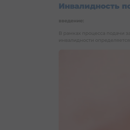
введение:
В рамках процесса подачи з
Накопительные программы
инвалидности определяется 
Как проверить пенсионные
Ацмаим
Битуах Менаалим
Керен пенсия
Купат Гемель
Страхование
Здоровье
Несчастный случай