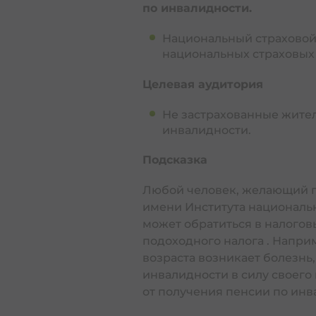
по инвалидности.
По
Национальный страховой
национальных страховых
Целевая аудитория
Не застрахованные жител
инвалидности.
Пособие по болезни | חלה
Подсказка
Любой человек, желающий п
имени Института национальн
Конец жизни (смерть)
может обратиться в налого
подоходного налога . Напри
Похороны в Израиле
возраста возникает болезнь
инвалидности в силу своего 
Руководство для членов семьи, за
המתמודדים עם מוות וקבורה
от получения пенсии по инв