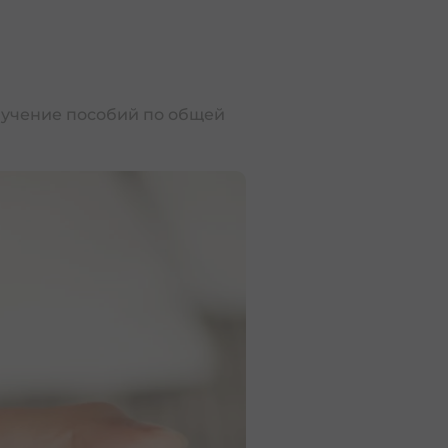
נ
הל
лучение пособий по общей
лей | קרן השתלמות לעצמאים