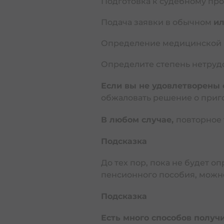
Подготовка к судебному пр
Пособия жертвам ДТП и их семьям от Битуах леуми 
מביטוח לאומי
Подача заявки в обычном
и
Несчастный случай на прои
Определение медицинской 
Производственная травма
Определите степень нетрудо
Если вы не удовлетворены
обжаловать решение о приг
Пособие по инвалидности
В любом случае,
повторное
Подсказка
До тех пор, пока не будет 
пенсионного пособия, можно
Памятка пострадавшим на р
Подсказка
Тяжелые заболевания, инва
Инвали
Есть много способов полу