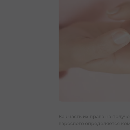
Тяжелые заболевания
Страхование детей | ח ילדים
Страхование недвижимости 
Страхование машин
Пенсионное страхование д
Страхование машканты в Изр
Трудовое право
Как часть их права на полу
взрослого определяется ком