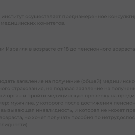
Сердечный приступ и заболевания се
собие по инвалидности | קצבת נכות
 институт осуществляет преднамеренное консульти
 медицинских комитетов.
Медицинская халатность в Израиле | רשלנות רפואית בישראל
Инвалидность по диабету в Израиле | נכות סוכרת
Инвалидность при онкологии в Израиле | נכות באונקולוגיה
и Израиля в возрасте от 18 до пенсионного возраст
דמי מ
Больничные дни по уходу за членом семьи | יפול בבן משפחה
Оплата услуг скорой помощи Израиля | ותי אמבולנס בישראל
одать заявление на получение (общей) медицинско
ого страхования, не подавая заявление на получен
вый орган и пройти медицинскую проверку на предм
Руководство по готовности к концу жизни | ך היערכות לסוף החיים
мер: мужчина, у которого после достижения пенсио
 | הלוויה בישראל
, вызывающая инвалидность, и которая не может пр
возраста, но хочет получать пособия по нетрудоспо
нимающихся смертью и погребением | שפחה
алидности).