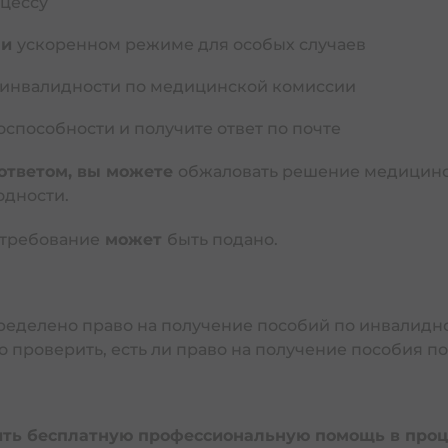
оцессу
| הטבות לנפגעי תאונות דרכים ובני משפחותיהם
ли
ускоренном режиме для особых случаев
зводстве
инвалидности по медицинской комиссии
Медицинское обслуживание пострадавшего | טיפול רפואי לנפגע
способности и получите ответ по почте
Дмей пгия: выплата после производственной травмы | דמי פגיעה
 ответом, вы можете
обжаловать решение медицинс
одности.
Трудоспособность в Израиле | כושר עבודה בישראל
 требование
может
быть подано.
Пособие семье погибшего на работе | גמלת תלויים
Профессиональные заболевания в Израиле | מחלות תעסוקתיות
определено право на получение пособий по инвалидн
Несчастный случай в Израиле | תאונה בישראל
 проверить, есть ли право на получение пособия по 
аботе
лидность
дность в Израиле | נכות בישראל
чить бесплатную профессиональную помощь в проц