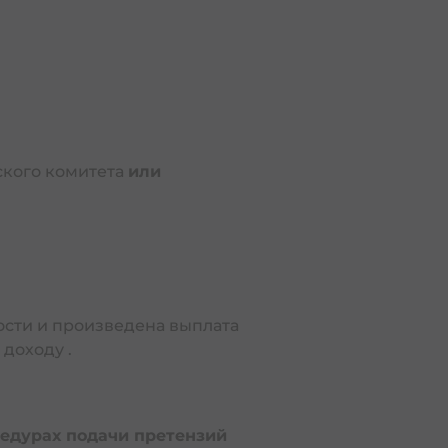
кого комитета
или
ости и произведена выплата
доходу .
едурах подачи претензий