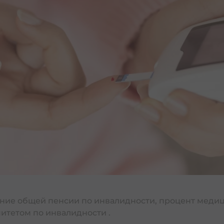
ביטו
в Израиле: защита
Страхование при поездке за границу | ביטוח נסיעות לחו״ל
ля частных предпринимателей
аиле: что входит
Страховка для путешествия в Израиле | ביטוח נסיעות לישראל
Права наемных работников с почасовой оплатой |  שעה
Право на работу в праздники | זכויות עובדים בחגים
Права при работе на подрядчика | זכויות בעבודה אצל קבלן
чение общей пенсии по инвалидности, процент мед
Права работника при болезни | זכויות עובדים בעת מחלה
итетом по инвалидности .