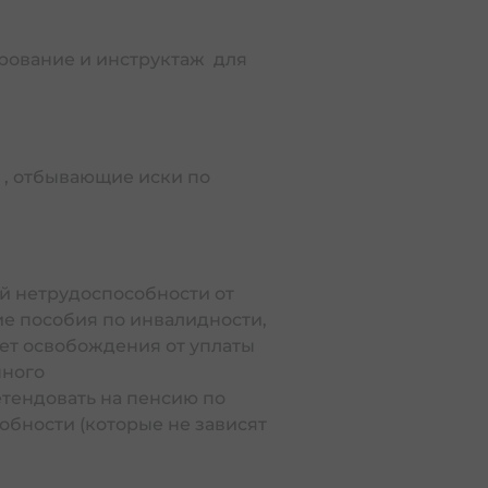
рдца в Израиле | התקף לב ומחלות לב
рование и инструктаж для
а , отбывающие иски по
ימי מחלה לט
תשלום עבור שיר
й нетрудоспособности от
ие пособия по инвалидности,
ет освобождения от уплаты
מדרי
нного
етендовать на пенсию по
собности (которые не зависят
מדריך לבני מ