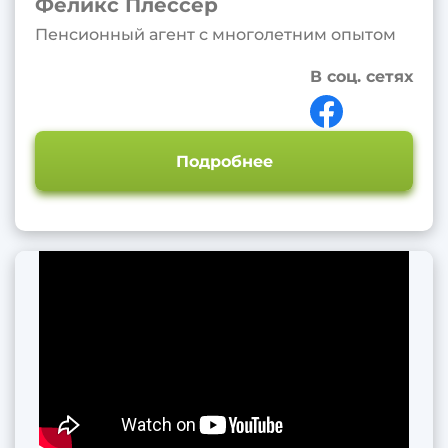
Феликс Плессер
Пенсионный агент с многолетним опытом
В соц. сетях
Подробнее
Главная
Наши агенты