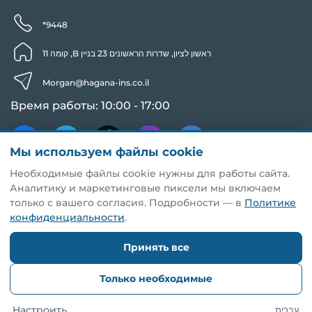
*9448
ראשון לציון, שדרות הראשונים 23 בניין B, קומה 11
Morgan@hagana-ins.co.il
Время работы: 10:00 - 17:00
Мы используем файлы cookie
Необходимые файлы cookie нужны для работы сайта.
Аналитику и маркетинговые пиксели мы включаем
только с вашего согласия. Подробности — в
Политике
конфиденциальности
.
Принять все
Только необходимые
Copyright © 2014. Zashita -
Компенсации
,
пенсии
,
пособия
в
Настроить
עברית
Израиле