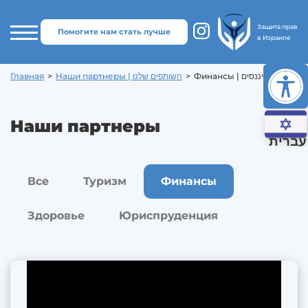
Защита прав
Помогите нам стать лучше
в Израиле
Главная
>
Наши партнеры | השותפים שלנו
>
Финансы | פיננסים
Наши партнеры
עברית
Все
Туризм
Финансы
Здоровье
Юриспруденция