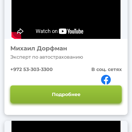
Михаил Дорфман
Эксперт по автострахованию
+972 53-303-3300
В соц. сетях
Подробнее