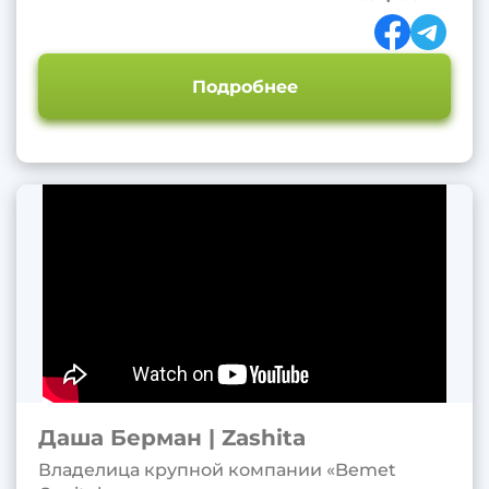
Подробнее
Даша Берман | Zashita
Владелица крупной компании «Bemet