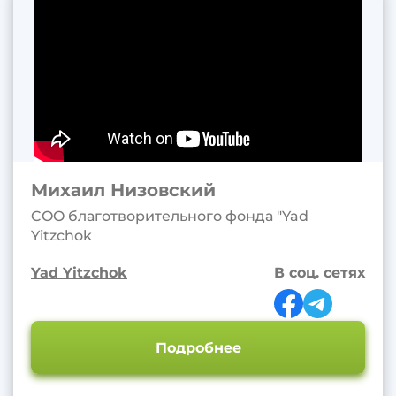
Михаил Низовский
COO благотворительного фонда "Yad
Yitzchok
Yad Yitzchok
В соц. сетях
Подробнее