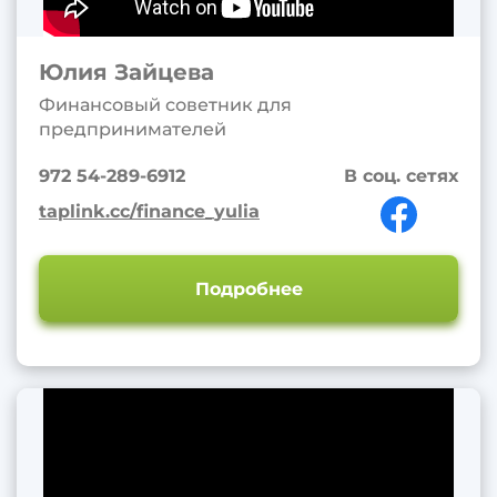
Юлия Зайцева
Финансовый советник для
предпринимателей
972 54-289-6912
В соц. сетях
taplink.cc/finance_yulia
Подробнее