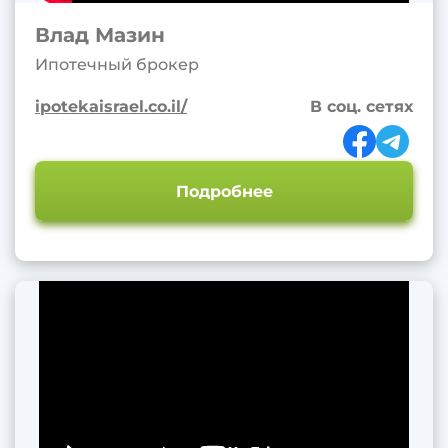
Услуги
Влад Мазин
Наша команда
Ипотечный брокер
Мы в прессе
ipotekaisrael.co.il/
В соц. сетях
Контакты
Подробнее