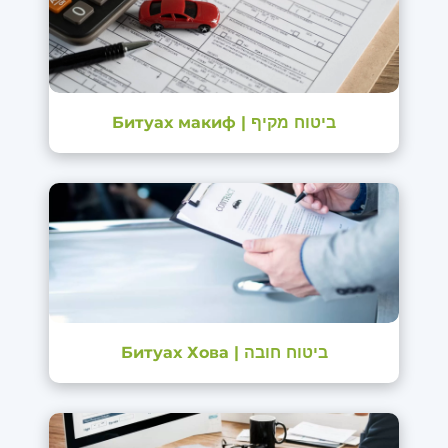
Битуах макиф | ביטוח מקיף
Битуах Хова | ביטוח חובה