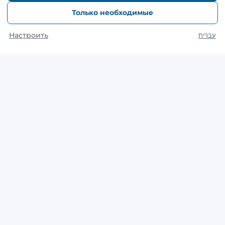
Только необходимые
Настроить
עברית
WhatsApp
*9448
Сайт использует куки-файлы, чтобы включить основные
функции веб-сайта, предложить вам лучший опыт,
анализировать трафик и обслуживать целевую рекламу. Для
получения дополнительной информации о файлах cookie, см.
Нашу политику конфиденциальности
ПРИНЯТЬ
Copyright © 2014. Zashita -
Компенсации
,
пенсии
,
пособия
в
Израиле
Политика конфиденциальности