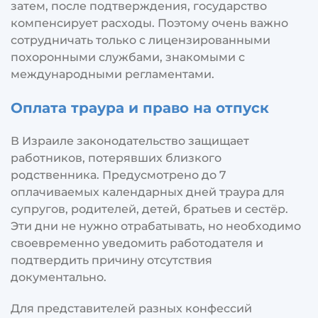
Наши агенты
затем, после подтверждения, государство
компенсирует расходы. Поэтому очень важно
Услуги
сотрудничать только с лицензированными
Наша команда
похоронными службами, знакомыми с
международными регламентами.
Мы в прессе
Контакты
Оплата траура и право на отпуск
В Израиле законодательство защищает
работников, потерявших близкого
родственника. Предусмотрено до 7
оплачиваемых календарных дней траура для
супругов, родителей, детей, братьев и сестёр.
Эти дни не нужно отрабатывать, но необходимо
своевременно уведомить работодателя и
подтвердить причину отсутствия
документально.
Для представителей разных конфессий