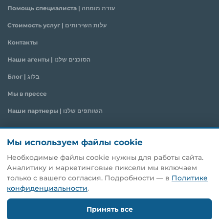
Помощь специалиста | עזרת מומחה
Стоимость услуг | עלות השירותים
Контакты
Наши агенты | הסוכנים שלנו
Блог | בלוג
Мы в прессе
Наши партнеры | השותפים שלנו
Свяжитесь с нами
Мы используем файлы cookie
Необходимые файлы cookie нужны для работы сайта.
*9448
Аналитику и маркетинговые пиксели мы включаем
только с вашего согласия. Подробности — в
Политике
ראשון לציון, שדרות הראשונים 23 בניין B, קומה 11
конфиденциальности
.
Morgan@hagana-ins.co.il
Принять все
Время работы: 10:00 - 17:00